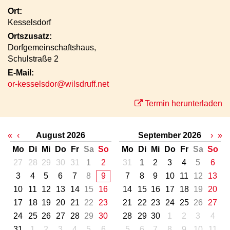
Ort:
Kesselsdorf
Ortszusatz:
Dorfgemeinschaftshaus,
Schulstraße 2
E-Mail:
or-kesselsdor@wilsdruff.net
Termin herunterladen
«
‹
August 2026
September 2026
›
»
Mo
Di
Mi
Do
Fr
Sa
So
Mo
Di
Mi
Do
Fr
Sa
So
27
28
29
30
31
1
2
31
1
2
3
4
5
6
3
4
5
6
7
8
9
7
8
9
10
11
12
13
10
11
12
13
14
15
16
14
15
16
17
18
19
20
17
18
19
20
21
22
23
21
22
23
24
25
26
27
24
25
26
27
28
29
30
28
29
30
1
2
3
4
31
1
2
3
4
5
6
5
6
7
8
9
10
11