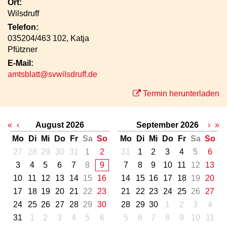
Ort:
Wilsdruff
Telefon:
035204/463 102, Katja
Pfützner
E-Mail:
amtsblatt@svwilsdruff.de
Termin herunterladen
«
‹
August 2026
September 2026
›
»
Mo
Di
Mi
Do
Fr
Sa
So
Mo
Di
Mi
Do
Fr
Sa
So
27
28
29
30
31
1
2
31
1
2
3
4
5
6
3
4
5
6
7
8
9
7
8
9
10
11
12
13
10
11
12
13
14
15
16
14
15
16
17
18
19
20
17
18
19
20
21
22
23
21
22
23
24
25
26
27
24
25
26
27
28
29
30
28
29
30
1
2
3
4
31
1
2
3
4
5
6
5
6
7
8
9
10
11