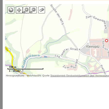
700 m
1 : 15.287
Hintergrundkarte - WebAtlasSN: Quelle
Staatsbetrieb Geobasisinformation und Vermessun