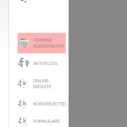
TERMINE
BÜRGERBÜRO
AKTUELLES
ONLINE-
DIENSTE
BÜRGERZETTEL
FORMULARE