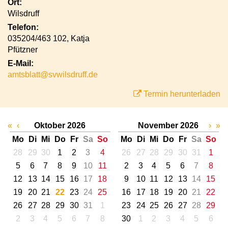
Ort:
Wilsdruff
Telefon:
035204/463 102, Katja
Pfützner
E-Mail:
amtsblatt@svwilsdruff.de
Termin herunterladen
«
‹
Oktober 2026
November 2026
›
»
Mo
Di
Mi
Do
Fr
Sa
So
Mo
Di
Mi
Do
Fr
Sa
So
28
29
30
1
2
3
4
26
27
28
29
30
31
1
5
6
7
8
9
10
11
2
3
4
5
6
7
8
12
13
14
15
16
17
18
9
10
11
12
13
14
15
19
20
21
22
23
24
25
16
17
18
19
20
21
22
26
27
28
29
30
31
1
23
24
25
26
27
28
29
2
3
4
5
6
7
8
30
1
2
3
4
5
6