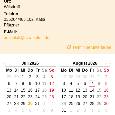
Ort:
Wilsdruff
Telefon:
035204/463 102, Katja
Pfützner
E-Mail:
amtsblatt@svwilsdruff.de
Termin herunterladen
«
‹
Juli 2026
August 2026
›
»
Mo
Di
Mi
Do
Fr
Sa
So
Mo
Di
Mi
Do
Fr
Sa
So
29
30
1
2
3
4
5
27
28
29
30
31
1
2
6
7
8
9
10
11
12
3
4
5
6
7
8
9
13
14
15
16
17
18
19
10
11
12
13
14
15
16
20
21
22
23
24
25
26
17
18
19
20
21
22
23
27
28
29
30
31
1
2
24
25
26
27
28
29
30
3
4
5
6
7
8
9
31
1
2
3
4
5
6