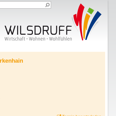
irkenhain
7