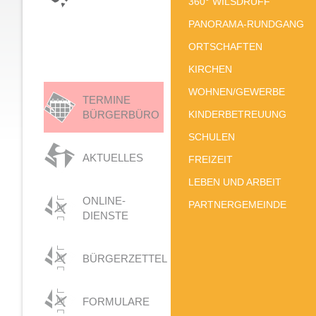
360° WILSDRUFF
PANORAMA-RUNDGANG
ORTSCHAFTEN
KIRCHEN
WOHNEN/GEWERBE
TERMINE
BÜRGERBÜRO
KINDERBETREUUNG
SCHULEN
AKTUELLES
FREIZEIT
LEBEN UND ARBEIT
ONLINE-
PARTNERGEMEINDE
DIENSTE
BÜRGERZETTEL
FORMULARE