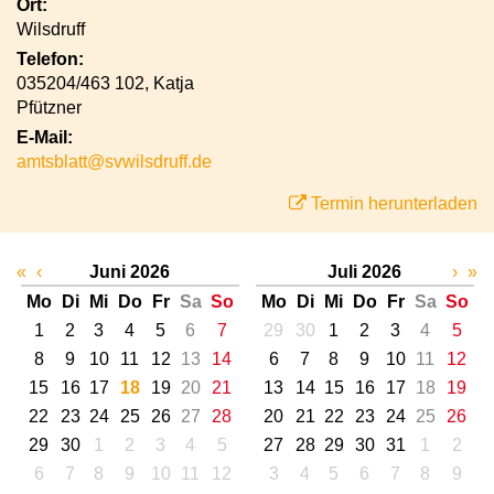
Ort:
Wilsdruff
Telefon:
035204/463 102, Katja
Pfützner
E-Mail:
amtsblatt@svwilsdruff.de
Termin herunterladen
«
‹
Juni 2026
Juli 2026
›
»
Mo
Di
Mi
Do
Fr
Sa
So
Mo
Di
Mi
Do
Fr
Sa
So
1
2
3
4
5
6
7
29
30
1
2
3
4
5
8
9
10
11
12
13
14
6
7
8
9
10
11
12
15
16
17
18
19
20
21
13
14
15
16
17
18
19
22
23
24
25
26
27
28
20
21
22
23
24
25
26
29
30
1
2
3
4
5
27
28
29
30
31
1
2
6
7
8
9
10
11
12
3
4
5
6
7
8
9