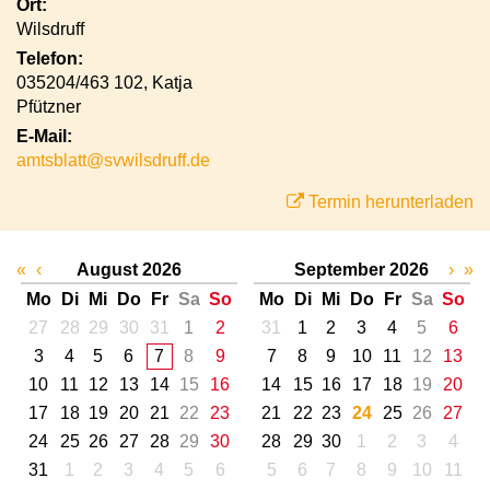
Ort:
Wilsdruff
Telefon:
035204/463 102, Katja
Pfützner
E-Mail:
amtsblatt@svwilsdruff.de
Termin herunterladen
«
‹
August 2026
September 2026
›
»
Mo
Di
Mi
Do
Fr
Sa
So
Mo
Di
Mi
Do
Fr
Sa
So
27
28
29
30
31
1
2
31
1
2
3
4
5
6
3
4
5
6
7
8
9
7
8
9
10
11
12
13
10
11
12
13
14
15
16
14
15
16
17
18
19
20
17
18
19
20
21
22
23
21
22
23
24
25
26
27
24
25
26
27
28
29
30
28
29
30
1
2
3
4
31
1
2
3
4
5
6
5
6
7
8
9
10
11