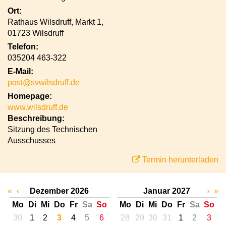
Ort:
Rathaus Wilsdruff, Markt 1,
01723 Wilsdruff
Telefon:
035204 463-322
E-Mail:
post@svwilsdruff.de
Homepage:
www.wilsdruff.de
Beschreibung:
Sitzung des Technischen
Ausschusses
Termin herunterladen
«
‹
Dezember 2026
Januar 2027
›
»
Mo
Di
Mi
Do
Fr
Sa
So
Mo
Di
Mi
Do
Fr
Sa
So
30
1
2
3
4
5
6
28
29
30
31
1
2
3