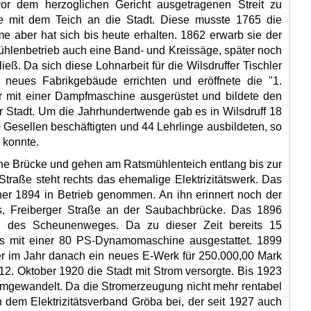
or dem herzoglichen Gericht ausgetragenen Streit zu
 mit dem Teich an die Stadt. Diese musste 1765 die
 aber hat sich bis heute erhalten. 1862 erwarb sie der
ühlenbetrieb auch eine Band- und Kreissäge, später noch
ß. Da sich diese Lohnarbeit für die Wilsdruffer Tischler
 neues Fabrikgebäude errichten und eröffnete die "1.
er mit einer Dampfmaschine ausgerüstet und bildete den
er Stadt. Um die Jahrhundertwende gab es in Wilsdruff 18
 Gesellen beschäftigten und 44 Lehrlinge ausbildeten, so
 konnte.
rne Brücke und gehen am Ratsmühlenteich entlang bis zur
Straße steht rechts das ehemalige Elektrizitätswerk. Das
cher 1894 in Betrieb genommen. An ihn erinnert noch der
s, Freiberger Straße an der Saubachbrücke. Das 1896
alb des Scheunenweges. Da zu dieser Zeit bereits 15
es mit einer 80 PS-Dynamomaschine ausgestattet. 1899
r im Jahr danach ein neues E-Werk für 250.000,00 Mark
12. Oktober 1920 die Stadt mit Strom versorgte. Bis 1923
 umgewandelt. Da die Stromerzeugung nicht mehr rentabel
ch dem Elektrizitätsverband Gröba bei, der seit 1927 auch