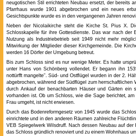
neugotischen Stil errichteten Neubau ersetzt, der bereit
Pfarrhaus wurde 1901 abgebrochen und ein neues erbau
Gesichtspunkte wurde es in den vergangenen Jahren renovie
Neben der Nicolaikirche steht die Kirche St. Pius X. Di
Schlosskapelle für ihre Gottesdienste. Das war nach de
Nutzung als Industriebetrieb seit 1949 nicht mehr möglic
Mitwirkung der Mitglieder dieser Kirchgemeinde. Die Kirc
werden 16 Dörfer der Umgebung betreut.
Bis zum Schloss sind es nur wenige Meter. Es hatte ursprün
unter Hans von Schönberg vollendet. Er begann ihn 15
nottürfft mangelte". Süd- und Ostflügel wurden in der 2. H
abgebrochen, während der Südflügel zum herrschaftlichen 
durch Ankauf der benachbarten Häuser und Gärten ein 
vorhanden ist. Ob um Schloss, wie die Sage berichtet, am
Frau umgeht, ist nicht erwiesen.
Durch das Bodenreformgesetz von 1945 wurde das Schloss 
einrichtete und in den anderen Räumen zahlreiche Flüchtlin
VEB Spiegelwerk Wilsdruff. Nach dessen Neubau auf der Fr
das Schloss gründlich renoviert und zu einem Wohnhaus u