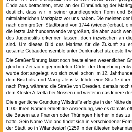
Ende aus betrachten, etwa an der Einmündung der Marktg
deutlich, dass wir in seiner grundlegenden Form und 
mittelalterlichen Marktplatz vor uns haben. Die meisten de
nach dem großen Stadtbrand von 1744 (wieder-)erbaut, ei
die letzte Jahrhundertwende vergrößert, die aber, auch we
des Jugendstils erkennen lassen, doch inzwischen an die
sind. Um dieses Bild des Marktes für die Zukunft zu erh
gesamte Gebäudeensemble unter Denkmalschutz gestellt w
Die Straßenführung lässt noch heute einen wesentlichen Gru
gleichen Zeitraum gegründeten Dörfer der Umgebung entwic
wurde dort angelegt, wo sich zwei, schon im 12. Jahrhund
dem Bischofs- und Markgrafensitz, führte eine Straße über
nach Prag, während die Straße von Dresden, damals noch ü
dem Kloster Altzella bei Nossen und weiter in das Innere des
Die eigentliche Gründung Wilsdruffs erfolgte in der Nähe de
1100. Ihren Namen erhielt die Ansiedlung, wie es damals 
die Bauern aus Franken oder Thüringen hierher in das zu
hatte. Sein Name Wieland findet sich in verschiedener For
der Stadt, so in Wilandestorf (1259 in der ältesten bekannte