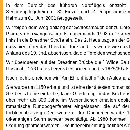
In dem Bereich des früheren Nordflügels entsteht
Seniorenpflegeheim mit 32 Einzel- und 14 Doppelzimmer
Heim zum 01. Juni 2001 fertiggestellt.
Wir folgen dem Weg entlang der Schlossmauer, der zu Ehr
Pfarrers der evangelischen Kirchgemeinde 1998 in "Pfarr
links in die Dresdner Straße ein. Das 2. Haus trägt an der 
dass hier früher das Dresdner Tor stand. Es wurde wie das
Anfang des 19. Jhd. abgerissen, da die Tore den wachsende
Wir überqueren auf der Dresdner Brücke die " Wilde Sau
Hospital. 1558 hat es bereits bestanden und bis 1829/30 al
Nach rechts erreichen wir "Am Ehrenfriedhof" den Aufgang z
Sie wurde um 1150 erbaut und ist eine der ältesten romanisc
Sie besitzt eine einfache, klare Gliederung in das Kirchen
über mehr als 800 Jahre im Wesentlichen erhalten geblie
romanische Rundbogenfenster eingelassen, die auf de
Lichteinfalls vergrößert wurden. Der Dachreiter wurde
orkanartigen Sturm schwer beschädigt. Ab 1980 konnten i
Ordnung gebracht werden. Die Inneneinrichtung befindet sich