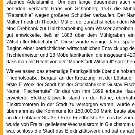
sitzende Adelsfamilie. Um den lange dauernden auch v
beenden, verkaufte Hans von Schönberg 1537 die Mühle
"Ratsmühle" wegen größerer Schulden verkaufen. Der Name
Müller Friedrich Theodor Müller, der zunächst neben dem M
eine Drehbank zur Holzbearbeitung vom Wasser antreiben lie
gut entwickelte, ließ er 1883 über dem Mühlgraben ein
Wilsdruffer Möbelfabrik". Diese wurde wenige Jahre spät
Beginn einer beträchtlichen wirtschaftlichen Entwicklung d
Tischlermeister und 13 Möbelfabrikanten, die insgesamt 420
dass man mit Recht von der "Möbelstadt Wilsdruff" sprechen
Wir verlassen das ehemalige Fabrikgelände über die hölze
Friedhofstraße. Bergauf an der Kreuzung mit der Löbtauer 
erste E-Werk der Stadt hat der Stockfabrikant Gustav Fis
Name "Fischerhütte" für das von ihm 1899 erbaute Hau
erweiterte Elektrizitätswerk stand in der Nähe, oberh
Elektromotoren in der Stadt zu versorgen waren, wurde 
übernahm es die Kommune für 150.000,00 Mark, baute abe
an der Löbtauer Straße / Ecke Friedhofstraße, das bis zum 
wurde von Freital gelieferter Wechselstrom in Gleichstrom
war, schloss die Stadt das Elektrizitätswerk und trat dana