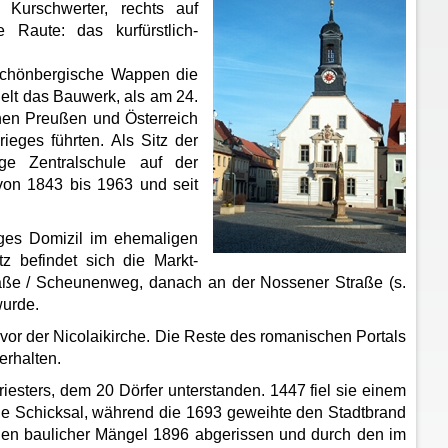
Kurschwerter, rechts auf
Raute: das kurfürstlich-
Schönbergische Wappen die
elt das Bauwerk, als am 24.
hen Preußen und Österreich
eges führten. Als Sitz der
ge Zentralschule auf der
von 1843 bis 1963 und seit
iges Domizil im ehemaligen
z befindet sich die Markt-
raße / Scheunenweg, danach an der Nossener Straße (s.
wurde.
vor der Nicolaikirche. Die Reste des romanischen Portals
erhalten.
riesters, dem 20 Dörfer unterstanden. 1447 fiel sie einem
he Schicksal, während die 1693 geweihte den Stadtbrand
gen baulicher Mängel 1896 abgerissen und durch den im