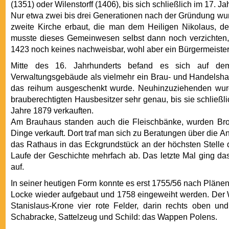
(1351) oder Wilenstorff (1406), bis sich schließlich im 17. J
Nur etwa zwei bis drei Generationen nach der Gründung wur
zweite Kirche erbaut, die man dem Heiligen Nikolaus, d
musste dieses Gemeinwesen selbst dann noch verzichten, a
1423 noch keines nachweisbar, wohl aber ein Bürgermeister
Mitte des 16. Jahrhunderts befand es sich auf de
Verwaltungsgebäude als vielmehr ein Brau- und Handelshaus
das reihum ausgeschenkt wurde. Neuhinzuziehenden wurde
brauberechtigten Hausbesitzer sehr genau, bis sie schließl
Jahre 1879 verkauften.
Am Brauhaus standen auch die Fleischbänke, wurden Br
Dinge verkauft. Dort traf man sich zu Beratungen über die 
das Rathaus in das Eckgrundstück an der höchsten Stelle 
Laufe der Geschichte mehrfach ab. Das letzte Mal ging d
auf.
In seiner heutigen Form konnte es erst 1755/56 nach Pläne
Locke wieder aufgebaut und 1758 eingeweiht werden. Der 
Stanislaus-Krone vier rote Felder, darin rechts oben un
Schabracke, Sattelzeug und Schild: das Wappen Polens.