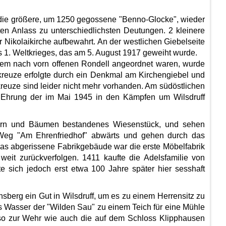
 die größere, um 1250 gegossene "Benno-Glocke", wieder
ten Anlass zu unterschiedlichsten Deutungen. 2 kleinere
r Nikolaikirche aufbewahrt. An der westlichen Giebelseite
es 1. Weltkrieges, das am 5. August 1917 geweiht wurde.
inem nach vorn offenen Rondell angeordnet waren, wurde
reuze erfolgte durch ein Denkmal am Kirchengiebel und
reuze sind leider nicht mehr vorhanden. Am südöstlichen
r Ehrung der im Mai 1945 in den Kämpfen um Wilsdruff
uchern und Bäumen bestandenes Wiesenstück, und sehen
Weg "Am Ehrenfriedhof" abwärts und gehen durch das
 Das abgerissene Fabrikgebäude war die erste Möbelfabrik
 weit zurückverfolgen. 1411 kaufte die Adelsfamilie von
te sich jedoch erst etwa 100 Jahre später hier sesshaft
erg ein Gut in Wilsdruff, um es zu einem Herrensitz zu
 Wasser der "Wilden Sau" zu einem Teich für eine Mühle
nso zur Wehr wie auch die auf dem Schloss Klipphausen