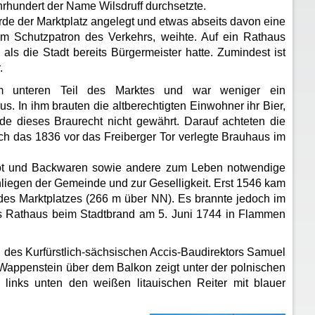
ahrhundert der Name Wilsdruff durchsetzte.
de der Marktplatz angelegt und etwas abseits davon eine
em Schutzpatron des Verkehrs, weihte. Auf ein Rathaus
ls die Stadt bereits Bürgermeister hatte. Zumindest ist
.
m unteren Teil des Marktes und war weniger ein
. In ihm brauten die altberechtigten Einwohner ihr Bier,
 dieses Braurecht nicht gewährt. Darauf achteten die
ich das 1836 vor das Freiberger Tor verlegte Brauhaus im
ot und Backwaren sowie andere zum Leben notwendige
Anliegen der Gemeinde und zur Geselligkeit. Erst 1546 kam
des Marktplatzes (266 m über NN). Es brannte jedoch im
as Rathaus beim Stadtbrand am 5. Juni 1744 in Flammen
n des Kurfürstlich-sächsischen Accis-Baudirektors Samuel
Wappenstein über dem Balkon zeigt unter der polnischen
d links unten den weißen litauischen Reiter mit blauer