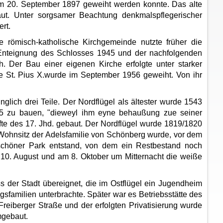
s am 20. September 1897 geweiht werden konnte. Das alte
t. Unter sorgsamer Beachtung denkmalspflegerischer
rt.
e römisch-katholische Kirchgemeinde nutzte früher die
r Enteignung des Schlosses 1945 und der nachfolgenden
h. Der Bau einer eigenen Kirche erfolgte unter starker
he St. Pius X.wurde im September 1956 geweiht. Von ihr
glich drei Teile. Der Nordflügel als ältester wurde 1543
35 zu bauen, "dieweyl ihm eyne behaußung zue seiner
älfte des 17. Jhd. gebaut. Der Nordflügel wurde 1819/1820
Wohnsitz der Adelsfamilie von Schönberg wurde, vor dem
schöner Park entstand, von dem ein Restbestand noch
 10. August und am 8. Oktober um Mitternacht die weiße
der Stadt übereignet, die im Ostflügel ein Jugendheim
gsfamilien unterbrachte. Später war es Betriebsstätte des
eiberger Straße und der erfolgten Privatisierung wurde
mgebaut.