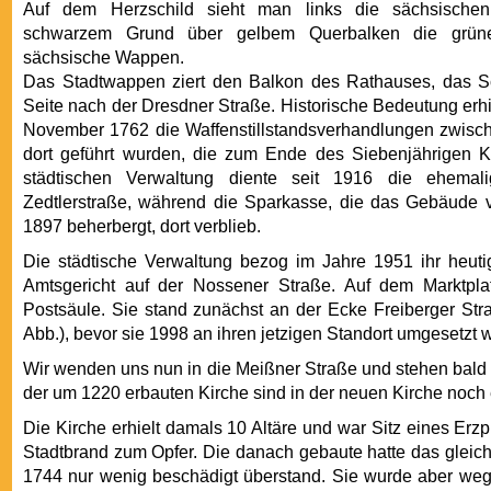
Auf dem Herzschild sieht man links die sächsischen 
schwarzem Grund über gelbem Querbalken die grüne 
sächsische Wappen.
Das Stadtwappen ziert den Balkon des Rathauses, das 
Seite nach der Dresdner Straße. Historische Bedeutung erhi
November 1762 die Waffenstillstandsverhandlungen zwisc
dort geführt wurden, die zum Ende des Siebenjährigen Kri
städtischen Verwaltung diente seit 1916 die ehemali
Zedtlerstraße, während die Sparkasse, die das Gebäude 
1897 beherbergt, dort verblieb.
Die städtische Verwaltung bezog im Jahre 1951 ihr heut
Amtsgericht auf der Nossener Straße. Auf dem Marktplat
Postsäule. Sie stand zunächst an der Ecke Freiberger St
Abb.), bevor sie 1998 an ihren jetzigen Standort umgesetzt 
Wir wenden uns nun in die Meißner Straße und stehen bald 
der um 1220 erbauten Kirche sind in der neuen Kirche noch 
Die Kirche erhielt damals 10 Altäre und war Sitz eines Erzp
Stadtbrand zum Opfer. Die danach gebaute hatte das gleic
1744 nur wenig beschädigt überstand. Sie wurde aber we