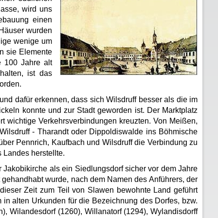
asse, wird uns
Bebauung einen
r Häuser wurden
nige wenige um
nn sie Elemente
 100 Jahre alt
alten, ist das
orden.
nd dafür erkennen, dass sich Wilsdruff besser als die im
keln konnte und zur Stadt geworden ist. Der Marktplatz
ert wichtige Verkehrsverbindungen kreuzten. Von Meißen,
 Wilsdruff - Tharandt oder Dippoldiswalde ins Böhmische
ber Pennrich, Kaufbach und Wilsdruff die Verbindung zu
 Landes herstellte.
r Jakobikirche als ein Siedlungsdorf sicher vor dem Jahre
oft gehandhabt wurde, nach dem Namen des Anführers, der
 dieser Zeit zum Teil von Slawen bewohnte Land geführt
m in alten Urkunden für die Bezeichnung des Dorfes, bzw.
n), Wilandesdorf (1260), Willanatorf (1294), Wylandisdorff