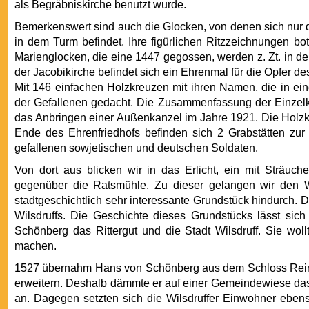
als Begräbniskirche benutzt wurde.
Bemerkenswert sind auch die Glocken, von denen sich nur
in dem Turm befindet. Ihre figürlichen Ritzzeichnungen bo
Marienglocken, die eine 1447 gegossen, werden z. Zt. in de
der Jacobikirche befindet sich ein Ehrenmal für die Opfer d
Mit 146 einfachen Holzkreuzen mit ihren Namen, die in e
der Gefallenen gedacht. Die Zusammenfassung der Einzelk
das Anbringen einer Außenkanzel im Jahre 1921. Die Holzk
Ende des Ehrenfriedhofs befinden sich 2 Grabstätten zu
gefallenen sowjetischen und deutschen Soldaten.
Von dort aus blicken wir in das Erlicht, ein mit Strä
gegenüber die Ratsmühle. Zu dieser gelangen wir den 
stadtgeschichtlich sehr interessante Grundstück hindurch.
Wilsdruffs. Die Geschichte dieses Grundstücks lässt sich
Schönberg das Rittergut und die Stadt Wilsdruff. Sie woll
machen.
1527 übernahm Hans von Schönberg aus dem Schloss Reinsb
erweitern. Deshalb dämmte er auf einer Gemeindewiese das
an. Dagegen setzten sich die Wilsdruffer Einwohner ebe