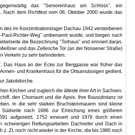
 gegenwärtig das "Seniorenhaus am Schloss", ein
n. Nach dem Richtfest vom 06. Oktober 2000 wurde das
en des im Konzentrationslager Dachau 1942 verstorbenen
er-Paul-Richter-Weg" umbenannt wurde, und biegen nach
Giebelseite die Bezeichnung "Torhaus" und erinnert daran,
 Meißner und das Zellesche Tor (an der Nossener Straße)
n Verkehr zu sehr behinderten.
". Das Haus an der Ecke zur Berggasse war früher das
s Armen- und Krankenhaus für die Ortsansässigen gedient.
ur Jakobikirche.
hen Kirchen und zugleich die älteste ihrer Art in Sachsen.
schiff, den Chorraum und die Apsis. Ihre Bausubstanz ist
ben. In die sehr starken Bruchsteinmauern sind kleine
r Südseite nach 1686 zur Erreichung eines größeren
 1591 aufgesetzt, 1752 erneuert und 1976 durch einen
n schwierigen Rettungsarbeiten Dachreiter und Dach in
 z. Zt. noch nicht wieder in der Kirche, die bis 1980 noch