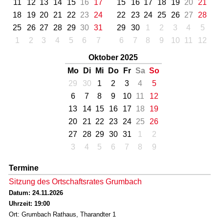
11
12
13
14
15
16
17
15
16
17
18
19
20
21
18
19
20
21
22
23
24
22
23
24
25
26
27
28
25
26
27
28
29
30
31
29
30
1
2
3
4
5
1
2
3
4
5
6
7
6
7
8
9
10
11
12
Oktober 2025
Mo
Di
Mi
Do
Fr
Sa
So
29
30
1
2
3
4
5
6
7
8
9
10
11
12
13
14
15
16
17
18
19
20
21
22
23
24
25
26
27
28
29
30
31
1
2
3
4
5
6
7
8
9
Termine
Sitzung des Ortschaftsrates Grumbach
Datum: 24.11.2026
Uhrzeit: 19:00
Ort: Grumbach Rathaus, Tharandter 1