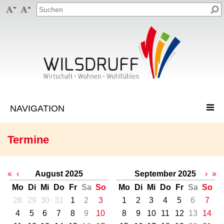


Termine
«
‹
August 2025
September 2025
›
»
Mo
Di
Mi
Do
Fr
Sa
So
Mo
Di
Mi
Do
Fr
Sa
So
28
29
30
31
1
2
3
1
2
3
4
5
6
7
4
5
6
7
8
9
10
8
9
10
11
12
13
14