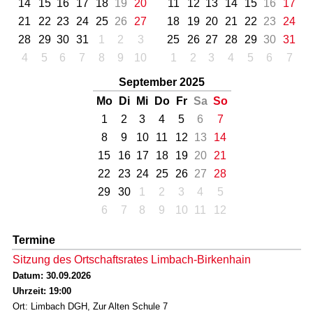
14
15
16
17
18
19
20
11
12
13
14
15
16
17
21
22
23
24
25
26
27
18
19
20
21
22
23
24
28
29
30
31
1
2
3
25
26
27
28
29
30
31
4
5
6
7
8
9
10
1
2
3
4
5
6
7
September 2025
Mo
Di
Mi
Do
Fr
Sa
So
1
2
3
4
5
6
7
8
9
10
11
12
13
14
15
16
17
18
19
20
21
22
23
24
25
26
27
28
29
30
1
2
3
4
5
6
7
8
9
10
11
12
Termine
Sitzung des Ortschaftsrates Limbach-Birkenhain
Datum: 30.09.2026
Uhrzeit: 19:00
Ort: Limbach DGH, Zur Alten Schule 7