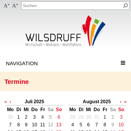


Termine
«
‹
Juli 2025
August 2025
›
»
Mo
Di
Mi
Do
Fr
Sa
So
Mo
Di
Mi
Do
Fr
Sa
So
30
1
2
3
4
5
6
28
29
30
31
1
2
3
7
8
9
10
11
12
13
4
5
6
7
8
9
10