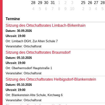
28
29
30
31
1
2
3
25
26
27
28
4
5
6
7
8
9
10
2
3
4
5
Termine
Sitzung des Ortschaftsrates Limbach-Birkenhain
Datum: 30.09.2026
G
Uhrzeit: 19:00
Ort: Limbach DGH, Zur Alten Schule 7
Veranstalter: Ortschaftsrat
Sitzung des Ortschaftsrates Braunsdorf
Datum: 05.10.2026
Uhrzeit: 19:00
Ort: Oberhermsdorf Hauptstraße 1
Veranstalter: Ortschaftsrat
Sitzung des Ortscchaftsrates Helbigsdorf-Blankenstein
Datum: 05.10.2026
Uhrzeit: 19:00
Ort: Blankenstein Alte Schule, Kirchweg 6
Veranstalter: Ortschaftsrat