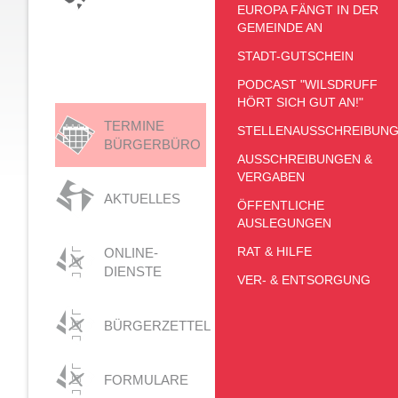
EUROPA FÄNGT IN DER
GEMEINDE AN
STADT-GUTSCHEIN
PODCAST "WILSDRUFF
HÖRT SICH GUT AN!"
TERMINE
STELLENAUSSCHREIBUN
BÜRGERBÜRO
AUSSCHREIBUNGEN &
VERGABEN
AKTUELLES
ÖFFENTLICHE
AUSLEGUNGEN
RAT & HILFE
ONLINE-
DIENSTE
VER- & ENTSORGUNG
BÜRGERZETTEL
FORMULARE