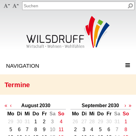


Termine
«
‹
August 2030
September 2030
›
»
Mo
Di
Mi
Do
Fr
Sa
So
Mo
Di
Mi
Do
Fr
Sa
So
29
30
31
1
2
3
4
26
27
28
29
30
31
1
5
6
7
8
9
10
11
2
3
4
5
6
7
8