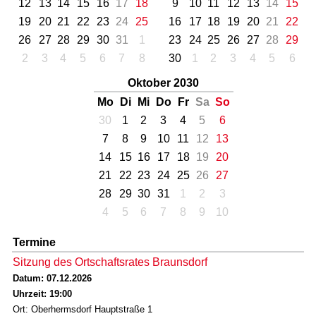
12
13
14
15
16
17
18
9
10
11
12
13
14
15
19
20
21
22
23
24
25
16
17
18
19
20
21
22
26
27
28
29
30
31
1
23
24
25
26
27
28
29
2
3
4
5
6
7
8
30
1
2
3
4
5
6
Oktober 2030
Mo
Di
Mi
Do
Fr
Sa
So
30
1
2
3
4
5
6
7
8
9
10
11
12
13
14
15
16
17
18
19
20
21
22
23
24
25
26
27
28
29
30
31
1
2
3
4
5
6
7
8
9
10
Termine
Sitzung des Ortschaftsrates Braunsdorf
Datum: 07.12.2026
Uhrzeit: 19:00
Ort: Oberhermsdorf Hauptstraße 1