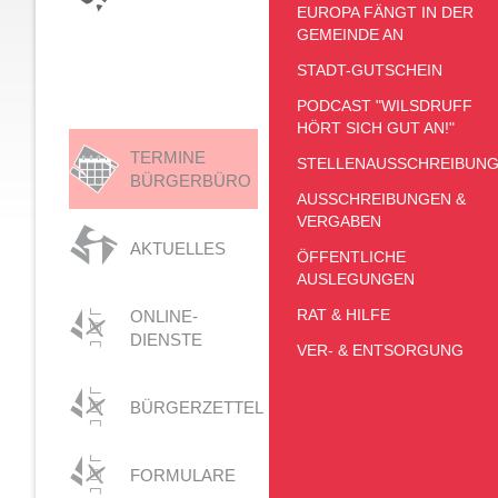
EUROPA FÄNGT IN DER
GEMEINDE AN
STADT-GUTSCHEIN
PODCAST "WILSDRUFF
HÖRT SICH GUT AN!"
TERMINE
STELLENAUSSCHREIBUN
BÜRGERBÜRO
AUSSCHREIBUNGEN &
VERGABEN
AKTUELLES
ÖFFENTLICHE
AUSLEGUNGEN
RAT & HILFE
ONLINE-
DIENSTE
VER- & ENTSORGUNG
BÜRGERZETTEL
FORMULARE