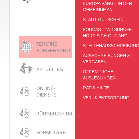
EUROPA FÄNGT IN DER
GEMEINDE AN
STADT-GUTSCHEIN
PODCAST "WILSDRUFF
HÖRT SICH GUT AN!"
TERMINE
STELLENAUSSCHREIBUN
BÜRGERBÜRO
AUSSCHREIBUNGEN &
VERGABEN
AKTUELLES
ÖFFENTLICHE
AUSLEGUNGEN
RAT & HILFE
ONLINE-
DIENSTE
VER- & ENTSORGUNG
BÜRGERZETTEL
FORMULARE