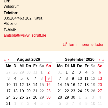
Ort:
Wilsdruff
Telefon:
035204/463 102, Katja
Pfützner
E-Mail:
amtsblatt@svwilsdruff.de
Termin herunterladen
«
‹
August 2026
September 2026
›
»
Mo
Di
Mi
Do
Fr
Sa
So
Mo
Di
Mi
Do
Fr
Sa
So
27
28
29
30
31
1
2
31
1
2
3
4
5
6
3
4
5
6
7
8
9
7
8
9
10
11
12
13
10
11
12
13
14
15
16
14
15
16
17
18
19
20
17
18
19
20
21
22
23
21
22
23
24
25
26
27
24
25
26
27
28
29
30
28
29
30
1
2
3
4
31
1
2
3
4
5
6
5
6
7
8
9
10
11