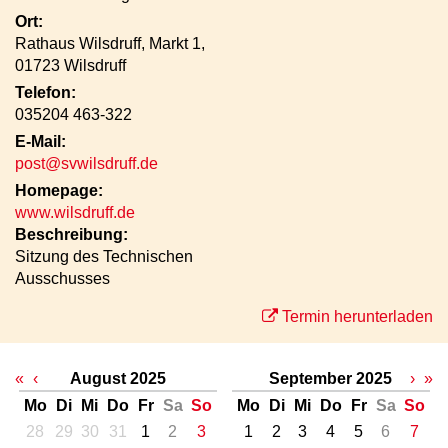
Ort:
Rathaus Wilsdruff, Markt 1,
01723 Wilsdruff
Telefon:
035204 463-322
E-Mail:
post@svwilsdruff.de
Homepage:
www.wilsdruff.de
Beschreibung:
Sitzung des Technischen
Ausschusses
Termin herunterladen
«
‹
August 2025
September 2025
›
»
Mo
Di
Mi
Do
Fr
Sa
So
Mo
Di
Mi
Do
Fr
Sa
So
28
29
30
31
1
2
3
1
2
3
4
5
6
7