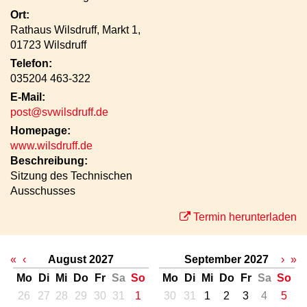
Ort:
Rathaus Wilsdruff, Markt 1,
01723 Wilsdruff
Telefon:
035204 463-322
E-Mail:
post@svwilsdruff.de
Homepage:
www.wilsdruff.de
Beschreibung:
Sitzung des Technischen
Ausschusses
Termin herunterladen
«
‹
August 2027
September 2027
›
»
Mo
Di
Mi
Do
Fr
Sa
So
Mo
Di
Mi
Do
Fr
Sa
So
26
27
28
29
30
31
1
30
31
1
2
3
4
5