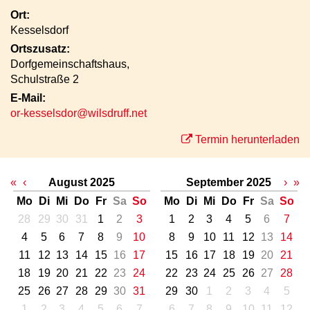
Ort:
Kesselsdorf
Ortszusatz:
Dorfgemeinschaftshaus,
Schulstraße 2
E-Mail:
or-kesselsdor@wilsdruff.net
Termin herunterladen
«
‹
August 2025
September 2025
›
»
Mo
Di
Mi
Do
Fr
Sa
So
Mo
Di
Mi
Do
Fr
Sa
So
28
29
30
31
1
2
3
1
2
3
4
5
6
7
4
5
6
7
8
9
10
8
9
10
11
12
13
14
11
12
13
14
15
16
17
15
16
17
18
19
20
21
18
19
20
21
22
23
24
22
23
24
25
26
27
28
25
26
27
28
29
30
31
29
30
1
2
3
4
5
1
2
3
4
5
6
7
6
7
8
9
10
11
12