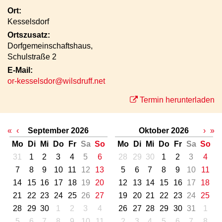
Ort:
Kesselsdorf
Ortszusatz:
Dorfgemeinschaftshaus,
Schulstraße 2
E-Mail:
or-kesselsdor@wilsdruff.net
Termin herunterladen
«
‹
September 2026
Oktober 2026
›
»
Mo
Di
Mi
Do
Fr
Sa
So
Mo
Di
Mi
Do
Fr
Sa
So
31
1
2
3
4
5
6
28
29
30
1
2
3
4
7
8
9
10
11
12
13
5
6
7
8
9
10
11
14
15
16
17
18
19
20
12
13
14
15
16
17
18
21
22
23
24
25
26
27
19
20
21
22
23
24
25
28
29
30
1
2
3
4
26
27
28
29
30
31
1
5
6
7
8
9
10
11
2
3
4
5
6
7
8