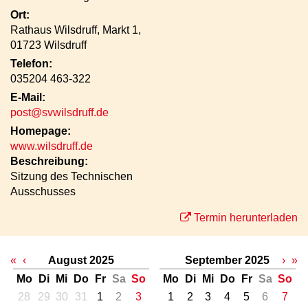
Ort:
Rathaus Wilsdruff, Markt 1,
01723 Wilsdruff
Telefon:
035204 463-322
E-Mail:
post@svwilsdruff.de
Homepage:
www.wilsdruff.de
Beschreibung:
Sitzung des Technischen
Ausschusses
Termin herunterladen
«
‹
August 2025
September 2025
›
»
Mo
Di
Mi
Do
Fr
Sa
So
Mo
Di
Mi
Do
Fr
Sa
So
28
29
30
31
1
2
3
1
2
3
4
5
6
7