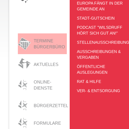
EUROPA FÄNGT IN DER
GEMEINDE AN
STADT-GUTSCHEIN
PODCAST "WILSDRUFF
HÖRT SICH GUT AN!"
TERMINE
STELLENAUSSCHREIBUN
BÜRGERBÜRO
AUSSCHREIBUNGEN &
VERGABEN
AKTUELLES
ÖFFENTLICHE
AUSLEGUNGEN
RAT & HILFE
ONLINE-
DIENSTE
VER- & ENTSORGUNG
BÜRGERZETTEL
FORMULARE