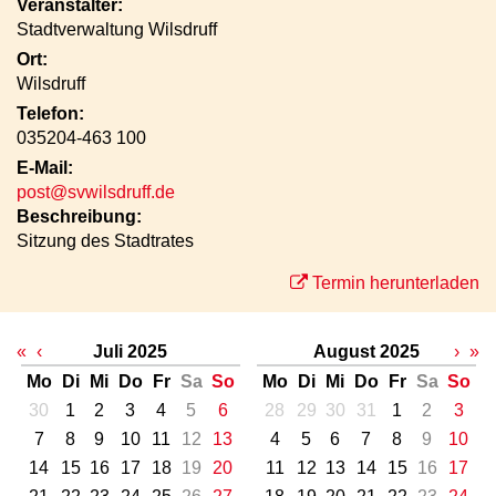
Veranstalter:
Stadtverwaltung Wilsdruff
Ort:
Wilsdruff
Telefon:
035204-463 100
E-Mail:
post@svwilsdruff.de
Beschreibung:
Sitzung des Stadtrates
Termin herunterladen
«
‹
Juli 2025
August 2025
›
»
Mo
Di
Mi
Do
Fr
Sa
So
Mo
Di
Mi
Do
Fr
Sa
So
30
1
2
3
4
5
6
28
29
30
31
1
2
3
7
8
9
10
11
12
13
4
5
6
7
8
9
10
14
15
16
17
18
19
20
11
12
13
14
15
16
17