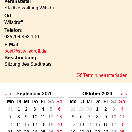
Veranstalter:
Stadtverwaltung Wilsdruff
Ort:
Wilsdruff
Telefon:
035204-463 100
E-Mail:
post@svwilsdruff.de
Beschreibung:
Sitzung des Stadtrates
Termin herunterladen
«
‹
September 2026
Oktober 2026
›
»
Mo
Di
Mi
Do
Fr
Sa
So
Mo
Di
Mi
Do
Fr
Sa
So
31
1
2
3
4
5
6
28
29
30
1
2
3
4
7
8
9
10
11
12
13
5
6
7
8
9
10
11
14
15
16
17
18
19
20
12
13
14
15
16
17
18