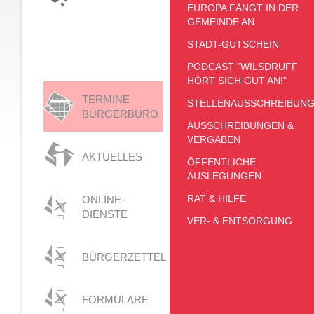
EUROPA FÄNGT IN DER
GEMEINDE AN
STADT-GUTSCHEIN
PODCAST "WILSDRUFF
HÖRT SICH GUT AN!"
TERMINE
STELLENAUSSCHREIBUN
BÜRGERBÜRO
AUSSCHREIBUNGEN &
VERGABEN
AKTUELLES
ÖFFENTLICHE
AUSLEGUNGEN
RAT & HILFE
ONLINE-
DIENSTE
VER- & ENTSORGUNG
BÜRGERZETTEL
FORMULARE