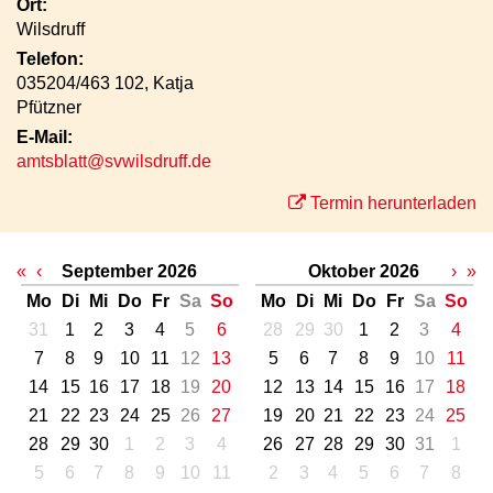
Ort:
Wilsdruff
Telefon:
035204/463 102, Katja
Pfützner
E-Mail:
amtsblatt@svwilsdruff.de
Termin herunterladen
«
‹
September 2026
Oktober 2026
›
»
Mo
Di
Mi
Do
Fr
Sa
So
Mo
Di
Mi
Do
Fr
Sa
So
31
1
2
3
4
5
6
28
29
30
1
2
3
4
7
8
9
10
11
12
13
5
6
7
8
9
10
11
14
15
16
17
18
19
20
12
13
14
15
16
17
18
21
22
23
24
25
26
27
19
20
21
22
23
24
25
28
29
30
1
2
3
4
26
27
28
29
30
31
1
5
6
7
8
9
10
11
2
3
4
5
6
7
8