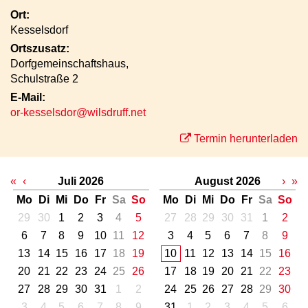
Ort:
Kesselsdorf
Ortszusatz:
Dorfgemeinschaftshaus,
Schulstraße 2
E-Mail:
or-kesselsdor@wilsdruff.net
Termin herunterladen
«
‹
Juli 2026
August 2026
›
»
Mo
Di
Mi
Do
Fr
Sa
So
Mo
Di
Mi
Do
Fr
Sa
So
29
30
1
2
3
4
5
27
28
29
30
31
1
2
6
7
8
9
10
11
12
3
4
5
6
7
8
9
13
14
15
16
17
18
19
10
11
12
13
14
15
16
20
21
22
23
24
25
26
17
18
19
20
21
22
23
27
28
29
30
31
1
2
24
25
26
27
28
29
30
3
4
5
6
7
8
9
31
1
2
3
4
5
6