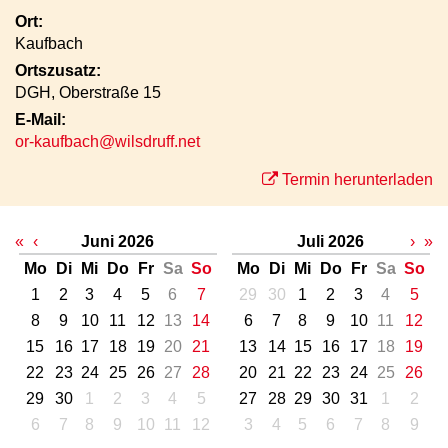
Ort:
Kaufbach
Ortszusatz:
DGH, Oberstraße 15
E-Mail:
or-kaufbach@wilsdruff.net
Termin herunterladen
«
‹
Juni 2026
Juli 2026
›
»
Mo
Di
Mi
Do
Fr
Sa
So
Mo
Di
Mi
Do
Fr
Sa
So
1
2
3
4
5
6
7
29
30
1
2
3
4
5
8
9
10
11
12
13
14
6
7
8
9
10
11
12
15
16
17
18
19
20
21
13
14
15
16
17
18
19
22
23
24
25
26
27
28
20
21
22
23
24
25
26
29
30
1
2
3
4
5
27
28
29
30
31
1
2
6
7
8
9
10
11
12
3
4
5
6
7
8
9