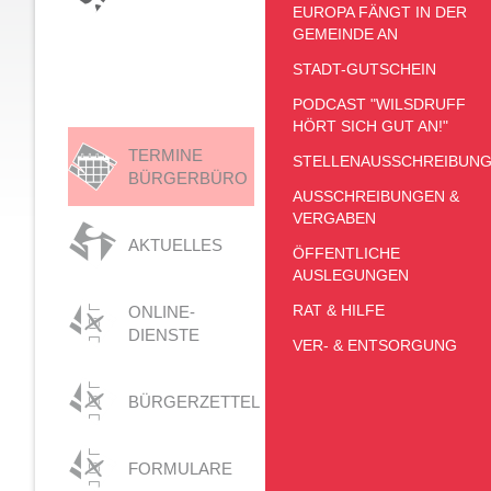
EUROPA FÄNGT IN DER
GEMEINDE AN
STADT-GUTSCHEIN
PODCAST "WILSDRUFF
HÖRT SICH GUT AN!"
TERMINE
STELLENAUSSCHREIBUN
BÜRGERBÜRO
AUSSCHREIBUNGEN &
VERGABEN
AKTUELLES
ÖFFENTLICHE
AUSLEGUNGEN
RAT & HILFE
ONLINE-
DIENSTE
VER- & ENTSORGUNG
BÜRGERZETTEL
FORMULARE