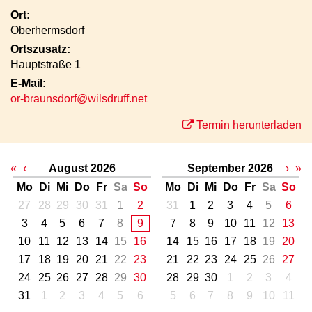
Ort:
Oberhermsdorf
Ortszusatz:
Hauptstraße 1
E-Mail:
or-braunsdorf@wilsdruff.net
Termin herunterladen
«
‹
August 2026
September 2026
›
»
Mo
Di
Mi
Do
Fr
Sa
So
Mo
Di
Mi
Do
Fr
Sa
So
27
28
29
30
31
1
2
31
1
2
3
4
5
6
3
4
5
6
7
8
9
7
8
9
10
11
12
13
10
11
12
13
14
15
16
14
15
16
17
18
19
20
17
18
19
20
21
22
23
21
22
23
24
25
26
27
24
25
26
27
28
29
30
28
29
30
1
2
3
4
31
1
2
3
4
5
6
5
6
7
8
9
10
11