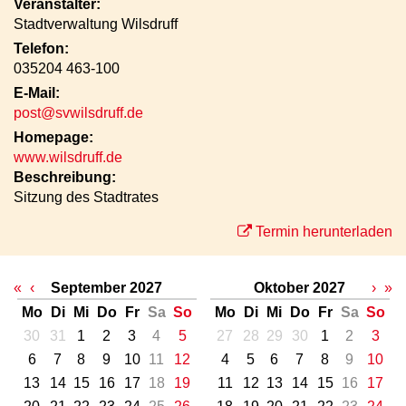
Veranstalter:
Stadtverwaltung Wilsdruff
Telefon:
035204 463-100
E-Mail:
post@svwilsdruff.de
Homepage:
www.wilsdruff.de
Beschreibung:
Sitzung des Stadtrates
Termin herunterladen
«
‹
September 2027
Oktober 2027
›
»
Mo
Di
Mi
Do
Fr
Sa
So
Mo
Di
Mi
Do
Fr
Sa
So
30
31
1
2
3
4
5
27
28
29
30
1
2
3
6
7
8
9
10
11
12
4
5
6
7
8
9
10
13
14
15
16
17
18
19
11
12
13
14
15
16
17