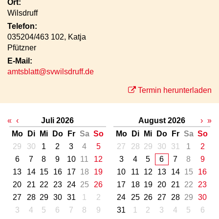
Ort:
Wilsdruff
Telefon:
035204/463 102, Katja
Pfützner
E-Mail:
amtsblatt@svwilsdruff.de
Termin herunterladen
«
‹
Juli 2026
August 2026
›
»
Mo
Di
Mi
Do
Fr
Sa
So
Mo
Di
Mi
Do
Fr
Sa
So
29
30
1
2
3
4
5
27
28
29
30
31
1
2
6
7
8
9
10
11
12
3
4
5
6
7
8
9
13
14
15
16
17
18
19
10
11
12
13
14
15
16
20
21
22
23
24
25
26
17
18
19
20
21
22
23
27
28
29
30
31
1
2
24
25
26
27
28
29
30
3
4
5
6
7
8
9
31
1
2
3
4
5
6