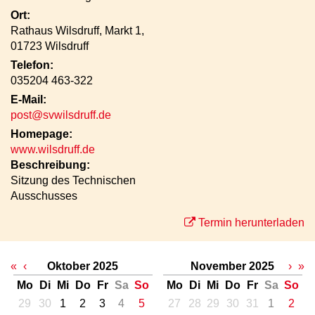
Ort:
Rathaus Wilsdruff, Markt 1,
01723 Wilsdruff
Telefon:
035204 463-322
E-Mail:
post@svwilsdruff.de
Homepage:
www.wilsdruff.de
Beschreibung:
Sitzung des Technischen
Ausschusses
Termin herunterladen
«
‹
Oktober 2025
November 2025
›
»
Mo
Di
Mi
Do
Fr
Sa
So
Mo
Di
Mi
Do
Fr
Sa
So
29
30
1
2
3
4
5
27
28
29
30
31
1
2