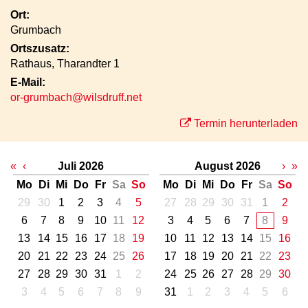
Ort:
Grumbach
Ortszusatz:
Rathaus, Tharandter 1
E-Mail:
or-grumbach@wilsdruff.net
Termin herunterladen
«
‹
Juli 2026
August 2026
›
»
Mo
Di
Mi
Do
Fr
Sa
So
Mo
Di
Mi
Do
Fr
Sa
So
29
30
1
2
3
4
5
27
28
29
30
31
1
2
6
7
8
9
10
11
12
3
4
5
6
7
8
9
13
14
15
16
17
18
19
10
11
12
13
14
15
16
20
21
22
23
24
25
26
17
18
19
20
21
22
23
27
28
29
30
31
1
2
24
25
26
27
28
29
30
3
4
5
6
7
8
9
31
1
2
3
4
5
6