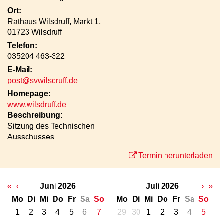
Ort:
Rathaus Wilsdruff, Markt 1,
01723 Wilsdruff
Telefon:
035204 463-322
E-Mail:
post@svwilsdruff.de
Homepage:
www.wilsdruff.de
Beschreibung:
Sitzung des Technischen
Ausschusses
Termin herunterladen
«
‹
Juni 2026
Juli 2026
›
»
Mo
Di
Mi
Do
Fr
Sa
So
Mo
Di
Mi
Do
Fr
Sa
So
1
2
3
4
5
6
7
29
30
1
2
3
4
5