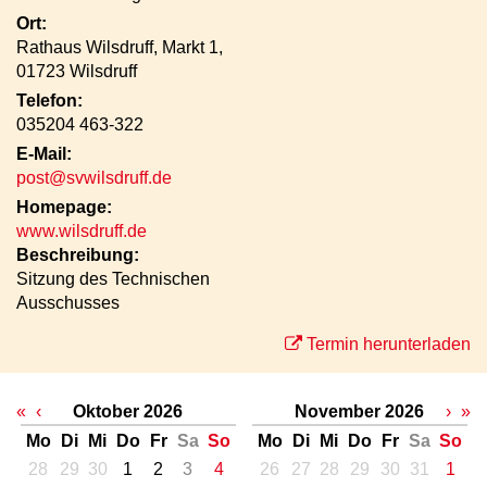
Ort:
Rathaus Wilsdruff, Markt 1,
01723 Wilsdruff
Telefon:
035204 463-322
E-Mail:
post@svwilsdruff.de
Homepage:
www.wilsdruff.de
Beschreibung:
Sitzung des Technischen
Ausschusses
Termin herunterladen
«
‹
Oktober 2026
November 2026
›
»
Mo
Di
Mi
Do
Fr
Sa
So
Mo
Di
Mi
Do
Fr
Sa
So
28
29
30
1
2
3
4
26
27
28
29
30
31
1