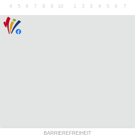
4
5
6
7
8
9
10
1
2
3
4
5
6
7
BARRIEREFREIHEIT