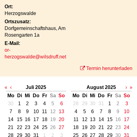
Ort:
Herzogswalde
Ortszusatz:
Dorfgemeinschaftshaus, Am
Rosengarten 1a
E-Mail:
or-
herzogswalde@wilsdruff.net
Termin herunterladen
«
‹
Juli 2025
August 2025
›
»
Mo
Di
Mi
Do
Fr
Sa
So
Mo
Di
Mi
Do
Fr
Sa
So
30
1
2
3
4
5
6
28
29
30
31
1
2
3
7
8
9
10
11
12
13
4
5
6
7
8
9
10
14
15
16
17
18
19
20
11
12
13
14
15
16
17
21
22
23
24
25
26
27
18
19
20
21
22
23
24
28
29
30
31
1
2
3
25
26
27
28
29
30
31