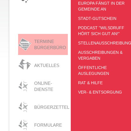
EUROPA FÄNGT IN DER
GEMEINDE AN
STADT-GUTSCHEIN
PODCAST "WILSDRUFF
HÖRT SICH GUT AN!"
TERMINE
STELLENAUSSCHREIBUN
BÜRGERBÜRO
AUSSCHREIBUNGEN &
VERGABEN
AKTUELLES
ÖFFENTLICHE
AUSLEGUNGEN
RAT & HILFE
ONLINE-
DIENSTE
VER- & ENTSORGUNG
BÜRGERZETTEL
FORMULARE