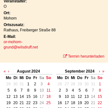
Veranstalter:
O
Ort:
Mohorn
Ortszusatz:
Rathaus, Freiberger Straße 88
E-Mail:
or-mohorn-
grund@wilsdruff.net
Termin herunterladen
«
‹
August 2024
September 2024
›
»
Mo
Di
Mi
Do
Fr
Sa
So
Mo
Di
Mi
Do
Fr
Sa
So
29
30
31
1
2
3
4
26
27
28
29
30
31
1
5
6
7
8
9
10
11
2
3
4
5
6
7
8
12
13
14
15
16
17
18
9
10
11
12
13
14
15
19
20
21
22
23
24
25
16
17
18
19
20
21
22