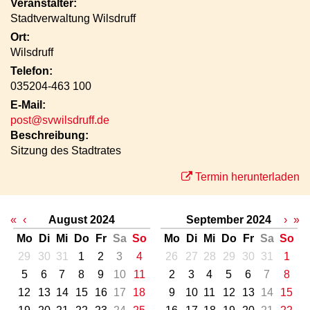
Veranstalter:
Stadtverwaltung Wilsdruff
Ort:
Wilsdruff
Telefon:
035204-463 100
E-Mail:
post@svwilsdruff.de
Beschreibung:
Sitzung des Stadtrates
Termin herunterladen
«
‹
August 2024
September 2024
›
»
Mo
Di
Mi
Do
Fr
Sa
So
Mo
Di
Mi
Do
Fr
Sa
So
29
30
31
1
2
3
4
26
27
28
29
30
31
1
5
6
7
8
9
10
11
2
3
4
5
6
7
8
12
13
14
15
16
17
18
9
10
11
12
13
14
15