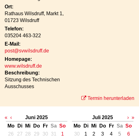
Ort:
Rathaus Wilsdruff, Markt 1,
01723 Wilsdruff
Telefon:
035204 463-322
E-Mail:
post@svwilsdruff.de
Homepage:
www.wilsdruff.de
Beschreibung:
Sitzung des Technischen
Ausschusses
Termin herunterladen
«
‹
Juni 2025
Juli 2025
›
»
Mo
Di
Mi
Do
Fr
Sa
So
Mo
Di
Mi
Do
Fr
Sa
So
26
27
28
29
30
31
1
30
1
2
3
4
5
6