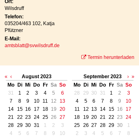
Ort:
Wilsdruff
Telefon:
035204/463 102, Katja
Pfützner
E-Mail:
amtsblatt@svwilsdruff.de
Termin herunterladen
«
‹
August 2023
September 2023
›
»
Mo
Di
Mi
Do
Fr
Sa
So
Mo
Di
Mi
Do
Fr
Sa
So
31
1
2
3
4
5
6
28
29
30
31
1
2
3
7
8
9
10
11
12
13
4
5
6
7
8
9
10
14
15
16
17
18
19
20
11
12
13
14
15
16
17
21
22
23
24
25
26
27
18
19
20
21
22
23
24
28
29
30
31
1
2
3
25
26
27
28
29
30
1
4
5
6
7
8
9
10
2
3
4
5
6
7
8