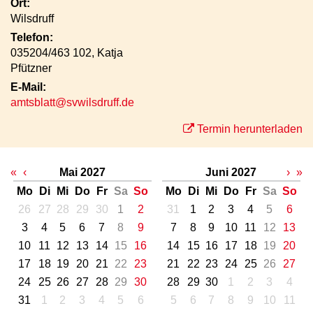
Ort:
Wilsdruff
Telefon:
035204/463 102, Katja
Pfützner
E-Mail:
amtsblatt@svwilsdruff.de
Termin herunterladen
«
‹
Mai 2027
Juni 2027
›
»
Mo
Di
Mi
Do
Fr
Sa
So
Mo
Di
Mi
Do
Fr
Sa
So
26
27
28
29
30
1
2
31
1
2
3
4
5
6
3
4
5
6
7
8
9
7
8
9
10
11
12
13
10
11
12
13
14
15
16
14
15
16
17
18
19
20
17
18
19
20
21
22
23
21
22
23
24
25
26
27
24
25
26
27
28
29
30
28
29
30
1
2
3
4
31
1
2
3
4
5
6
5
6
7
8
9
10
11