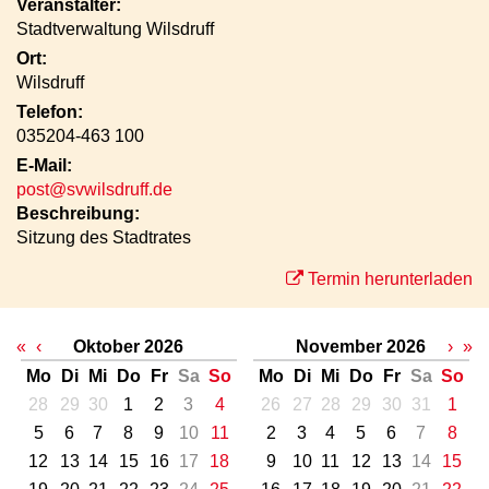
Veranstalter:
Stadtverwaltung Wilsdruff
Ort:
Wilsdruff
Telefon:
035204-463 100
E-Mail:
post@svwilsdruff.de
Beschreibung:
Sitzung des Stadtrates
Termin herunterladen
«
‹
Oktober 2026
November 2026
›
»
Mo
Di
Mi
Do
Fr
Sa
So
Mo
Di
Mi
Do
Fr
Sa
So
28
29
30
1
2
3
4
26
27
28
29
30
31
1
5
6
7
8
9
10
11
2
3
4
5
6
7
8
12
13
14
15
16
17
18
9
10
11
12
13
14
15