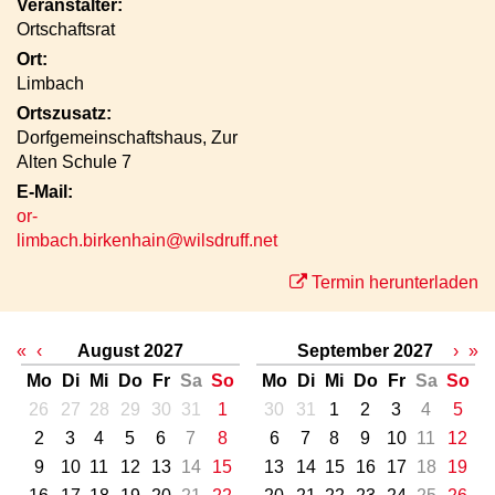
Veranstalter:
Ortschaftsrat
Ort:
Limbach
Ortszusatz:
Dorfgemeinschaftshaus, Zur
Alten Schule 7
E-Mail:
or-
limbach.birkenhain@wilsdruff.net
Termin herunterladen
«
‹
August 2027
September 2027
›
»
Mo
Di
Mi
Do
Fr
Sa
So
Mo
Di
Mi
Do
Fr
Sa
So
26
27
28
29
30
31
1
30
31
1
2
3
4
5
2
3
4
5
6
7
8
6
7
8
9
10
11
12
9
10
11
12
13
14
15
13
14
15
16
17
18
19