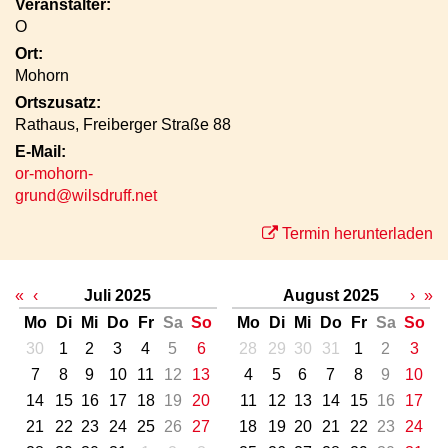
Veranstalter:
O
Ort:
Mohorn
Ortszusatz:
Rathaus, Freiberger Straße 88
E-Mail:
or-mohorn-
grund@wilsdruff.net
Termin herunterladen
«
‹
Juli 2025
August 2025
›
»
Mo
Di
Mi
Do
Fr
Sa
So
Mo
Di
Mi
Do
Fr
Sa
So
30
1
2
3
4
5
6
28
29
30
31
1
2
3
7
8
9
10
11
12
13
4
5
6
7
8
9
10
14
15
16
17
18
19
20
11
12
13
14
15
16
17
21
22
23
24
25
26
27
18
19
20
21
22
23
24