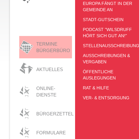
EUROPA FÄNGT IN DER
GEMEINDE AN
STADT-GUTSCHEIN
PODCAST "WILSDRUFF
HÖRT SICH GUT AN!"
TERMINE
STELLENAUSSCHREIBUN
BÜRGERBÜRO
AUSSCHREIBUNGEN &
VERGABEN
AKTUELLES
ÖFFENTLICHE
AUSLEGUNGEN
RAT & HILFE
ONLINE-
DIENSTE
VER- & ENTSORGUNG
BÜRGERZETTEL
FORMULARE