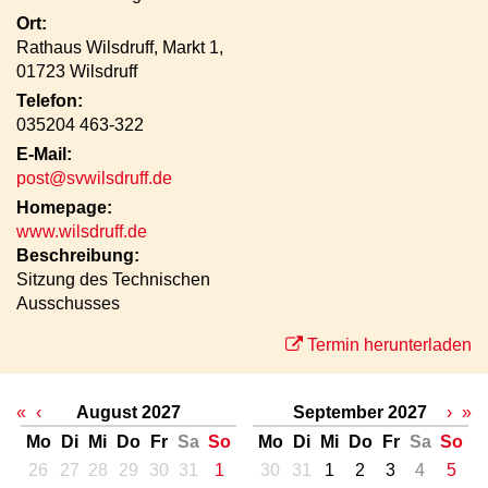
Ort:
Rathaus Wilsdruff, Markt 1,
01723 Wilsdruff
Telefon:
035204 463-322
E-Mail:
post@svwilsdruff.de
Homepage:
www.wilsdruff.de
Beschreibung:
Sitzung des Technischen
Ausschusses
Termin herunterladen
«
‹
August 2027
September 2027
›
»
Mo
Di
Mi
Do
Fr
Sa
So
Mo
Di
Mi
Do
Fr
Sa
So
26
27
28
29
30
31
1
30
31
1
2
3
4
5