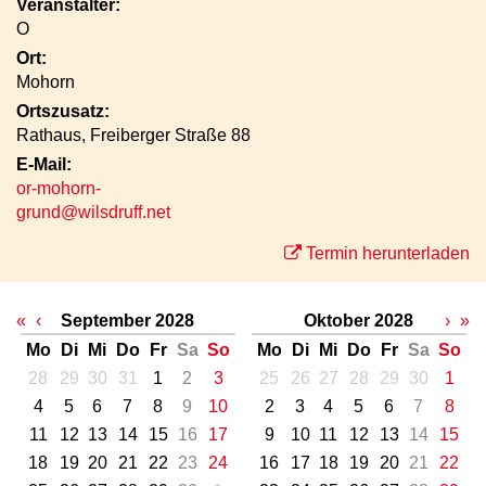
Veranstalter:
O
Ort:
Mohorn
Ortszusatz:
Rathaus, Freiberger Straße 88
E-Mail:
or-mohorn-
grund@wilsdruff.net
Termin herunterladen
«
‹
September 2028
Oktober 2028
›
»
Mo
Di
Mi
Do
Fr
Sa
So
Mo
Di
Mi
Do
Fr
Sa
So
28
29
30
31
1
2
3
25
26
27
28
29
30
1
4
5
6
7
8
9
10
2
3
4
5
6
7
8
11
12
13
14
15
16
17
9
10
11
12
13
14
15
18
19
20
21
22
23
24
16
17
18
19
20
21
22